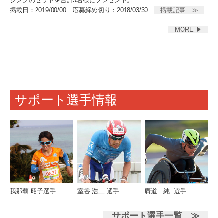
ジングのセットを合計3名様にプレゼント。
掲載日：2019/00/00 応募締め切り：2018/03/30
掲載記事 ≫
MORE ▶
サポート選手情報
我那覇 昭子選手
室谷 浩二 選手
廣道 純 選手
サポート選手一覧 ≫