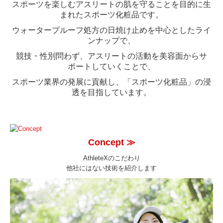
スポーツを楽しむアスリートの肌を守ることを目的に生
お問い合わせ
まれたスポーツ化粧品です。
ウォータープルーフ処方の日焼け止めを中心としたライ
会社案内
ンナップで、
採用情報
競技・性別問わず、アスリートの活動を美容面からサ
ポートしていくことで、
AthleteX Information
スポーツ業界の発展に貢献し、「スポーツ化粧品」の浸
透を目指しています。
AthleteX メディア掲載情報
イベント出展
Concept
≫
AthleteXのこだわり
他社にはない技術を紹介します