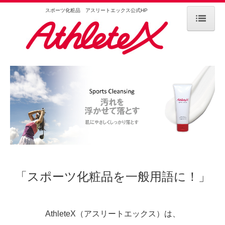
スポーツ化粧品 アスリートエックス公式HP
Home
AthleteXとは
スポーツ化粧品の機能
AthleteXの使い方と肌へのこだわり
商品情報
サポート選手
阿部 速秀 選手
「スポーツ化粧品を一般用語に！」
選手・お客様の声
AthleteX（アスリートエックス）は、
取扱店舗情報