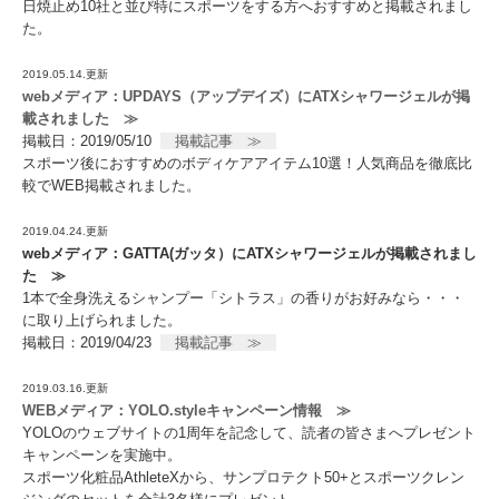
日焼止め10社と並び特にスポーツをする方へおすすめと掲載されまし
た。
2019.05.14.更新
webメディア：UPDAYS（アップデイズ）に
ATXシャワージェルが掲
載されました ≫
掲載日：2019/05/10
掲載記事 ≫
スポーツ後におすすめのボディケアアイテム10選！人気商品を徹底比
較でWEB掲載されました。
2019.04.24.更新
webメディア：GATTA(ガッタ）に
ATX
シャワージェルが掲載されまし
た ≫
1本で全身洗えるシャンプー「シトラス」の香りがお好みなら・・・
に取り上げられました。
掲載日：2019/04/23
掲載記事 ≫
2019.03.16.更新
WEBメディア：
YOLO.styleキャンペーン情報 ≫
YOLOのウェブサイトの1周年を記念して、読者の皆さまへプレゼント
キャンペーンを実施中。
スポーツ化粧品AthleteXから、サンプロテクト50+とスポーツクレン