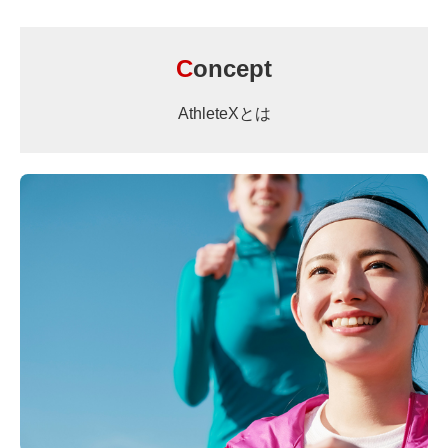
C
oncept
AthleteXとは