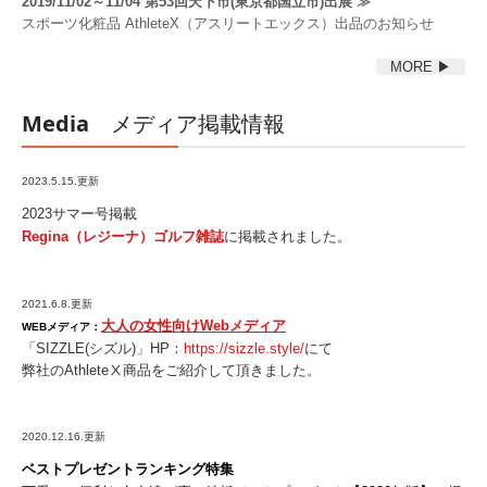
2019/11/02～11/04 第53回天下市(東京都国立市)出展
≫
スポーツ化粧品 AthleteX（アスリートエックス）出品のお知らせ
MORE ▶
Media
メディア掲載情報
2023.5.15.更新
2023サマー号掲載
Regina（レジーナ）ゴルフ雑誌
に掲載されました。
2021.6.8.更新
大人の女性向け
Web
メディア
WEBメディア：
「
SIZZLE(
シズル
)
」
HP
：
https://sizzle.style/
にて
弊社の
Athlete
Ⅹ商品をご紹介して頂きました。
2020.12.16.更新
ベストプレゼントランキング特集