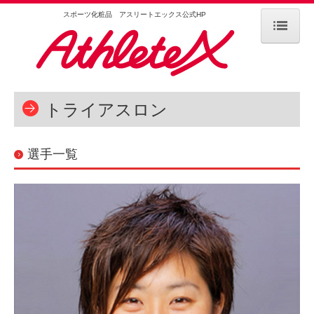
スポーツ化粧品 アスリートエックス公式HP
Home
AthleteXとは
トライアスロン
スポーツ化粧品の機能
AthleteXの使い方と肌へのこだわり
選手一覧
商品情報
サポート選手
阿部 速秀 選手
選手・お客様の声
取扱店舗情報