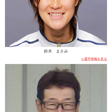
お問い合わせ
会社案内
採用情報
AthleteX Information
AthleteX メディア掲載情報
鈴木 まさみ
≫選手情報を見る
イベント出展