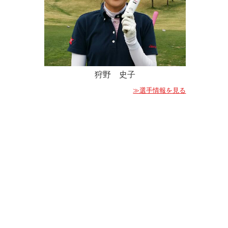
狩野 史子
≫選手情報を見る