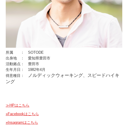
お問い合わせ
会社案内
採用情報
AthleteX Information
所属 ： SOTODE
AthleteX メディア掲載情報
出身地 ： 愛知県豊田市
活動拠点： 豊田市
イベント出展
生年月日： 1982年4月
ノルディックウォーキング、スピードハイキ
得意種目：
ング
≫HPはこちら
»
Facebookはこちら
»
Insagramはこちら