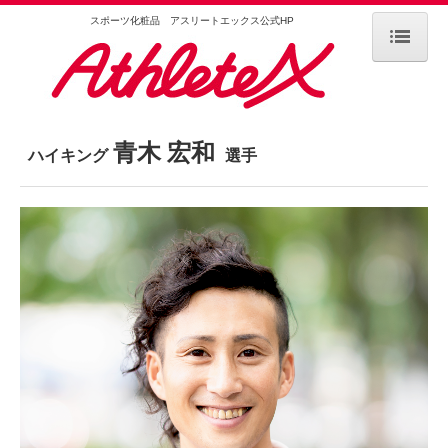
スポーツ化粧品 アスリートエックス公式HP
Home
AthleteXとは
青木 宏和
ハイキング
選手
スポーツ化粧品の機能
AthleteXの使い方と肌へのこだわり
商品情報
サポート選手
阿部 速秀 選手
選手・お客様の声
取扱店舗情報